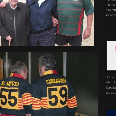
hecho, 
que muc
socied
el año 
Aleu, l
España 
sus est