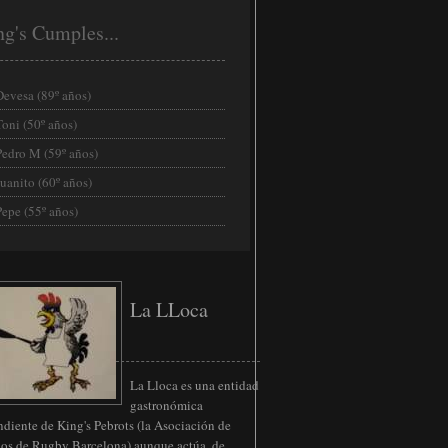
ng's Cumples...
Devesa (89º años)
Toni (50º años)
Pedro M (59º años)
Juanito (60º años)
Pepe (55º años)
La LLoca
La Lloca es una entidad
gastronómica
diente de King's Pebrots (la Asociación de
nos de Rugby Barcelona) aunque actúa, de