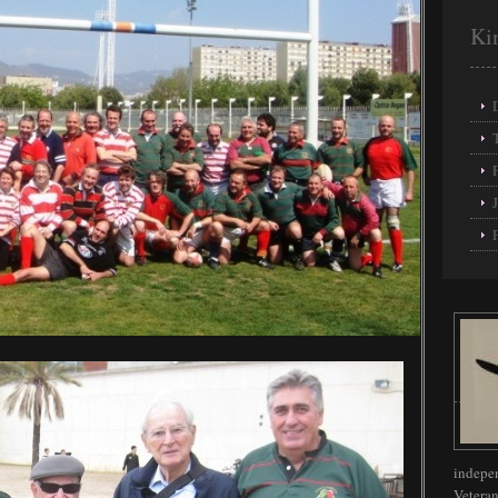
Ki
indepen
Vetera