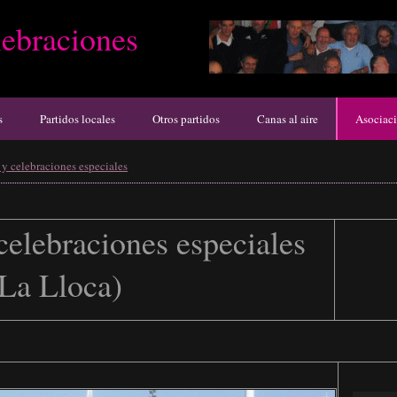
ebraciones
s
Partidos locales
Otros partidos
Canas al aire
Asociac
y celebraciones especiales
elebraciones especiales
La Lloca)