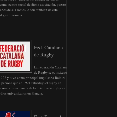
como centro social de dicha asociación, puesto
hos de sus socios lo son también de esta
ad gastronómica.
Fed. Catalana
de Rugby
La Federación Catalana
de Rugby se constituyo
1922 y tuvo como principal impulsor a Baldiri
a persona que en 1921 introdujo el rugby en
como consecuencia de la práctica de rugby en
udios universitarios en Francia.