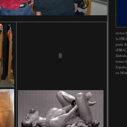
rector 
la FIRA
parte d
(FIRA) 
Debido 
temas d
España 
en Mad